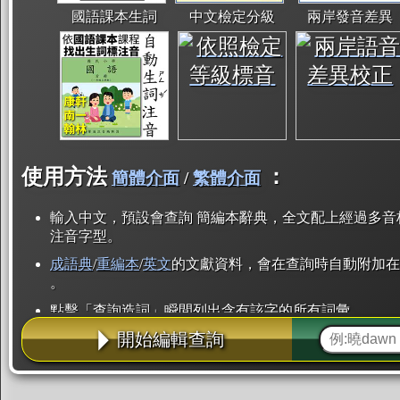
國語課本生詞
中文檢定分級
兩岸發音差異
使用方法
：
簡體介面
/
繁體介面
輸入中文，預設會查詢 簡編本辭典，全文配上經過多音
注音字型。
成語典
/
重編本
/
英文
的文獻資料，會在查詢時自動附加在
。
點擊「查詢造詞」瞬間列出含有該字的所有詞彙。
開始編輯查詢
點「部首」瞬間列出所有「同部首字」。也支援查詢「
辭典解釋的全文都經過自動斷詞，點擊便可瞬間「連續
用手動重複輸入。