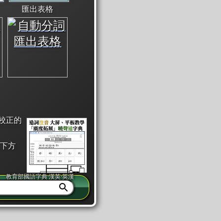
匯出表格
校正的
下方
教育部國語字典·漢英·英漢
同注音」或「同筆畫」。
查詢」此字詞的解釋，不