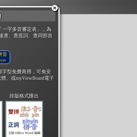
通
「一字多音審定表」，為
速查、查造詞、查同部首
拼音
yin
開源字型免費商用，可免安
體、或myViewBoard電子
排版格式匯出