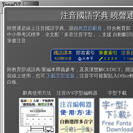
複製
注音國語字典 曉聲
曉聲通是線上注音國語字典。源自
教育部辭典
，符合教育部
中小學考試標準，全文配「多音注音字型」，支援 自動斷詞
筆畫注音
國語課本
部首索引
筆畫索引
注音
生詞附注音
火
手
１２３４
ㄅㄆpin
附教育部成語典/重編本釋義參考，及英漢雙解CEDICT。
裝線上使用，也可
下載字型安裝
，注音字可複製貼入Office軟
白板。
辭典使用方法
注音IVS字型編輯器
字型下載