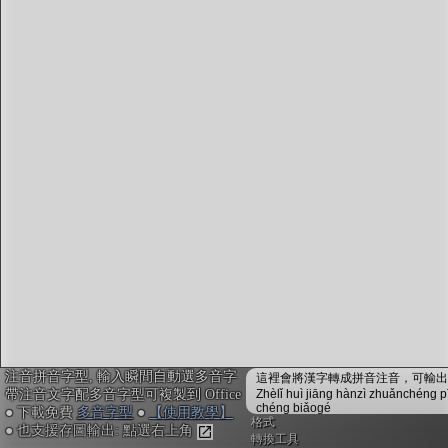
注音編輯器
：
鍵入或貼上中文。輸入瞬間會自動配上注音拼音，並
校正多音字，不用安裝免設定
複製文字時，會自動內嵌注音拼音資訊，可貼入電子
白板myViewBoard搭配內建的「注音楷體」，或貼入
Office搭配
免費多音字型
來顯示正確的拼音注音
不安裝字型也可用! Google Doc或Canva不支援字型也
沒關係, 點右上「圖輸出」做出透明背景注音圖，敲
右鍵複製，再貼入其他軟體或手機App即可
「ToneOZ澳聲通」
關於澳聲通/字典資料來源
簡體字版
注音拼音字型, 輸入瞬間自動選多音字
鼓勵或建言：作者聯絡方式
這裡會將漢字轉成拼音注音，可輸出成
帶注音文字配多音字型可複製到 Office
Zhèlǐ huì jiāng hànzì zhuǎnchéng p
jeffreyx@gmail.com
chéng biǎogé
● 下載免費
多音字型
●
【使用教學】
FB臉書討論區：
聲通曉百科
格式
● 也支援存圖輸出: 點選右上角
WeChat：chihlinhsuan
轉換工具