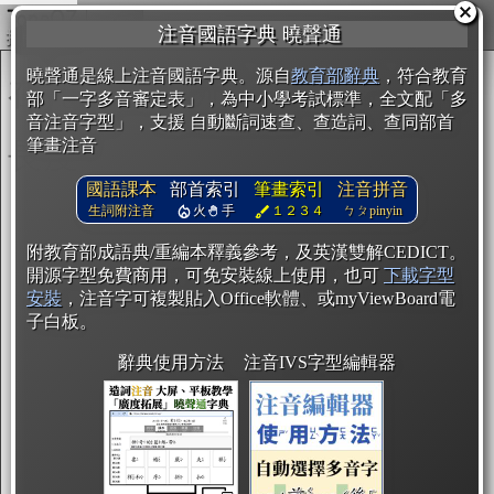
複製
注音國語字典 曉聲通
開始編輯
曉聲通是線上注音國語字典。源自
教育部辭典
，符合教育
部「一字多音審定表」，為中小學考試標準，全文配「多
音注音字型」，支援 自動斷詞速查、查造詞、查同部首
筆畫注音
國語課本
部首索引
筆畫索引
注音拼音
生詞附注音
火
手
１２３４
ㄅㄆpinyin
附教育部成語典/重編本釋義參考，及英漢雙解CEDICT。
開源字型免費商用，可免安裝線上使用，也可
下載字型
安裝
，注音字可複製貼入Office軟體、或myViewBoard電
子白板。
辭典使用方法
注音IVS字型編輯器