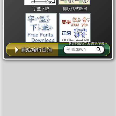
字型下載
排版格式匯出
教育部國語字典·漢英·英漢
國語課本生詞
中文檢定分級
兩岸發音差異
開始編輯查詢
匯出表格