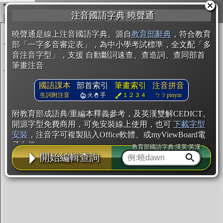
複製
注音國語字典 曉聲通
開始編輯
曉聲通是線上注音國語字典。源自
教育部辭典
，符合教育
部「一字多音審定表」，為中小學考試標準，全文配「多
音注音字型」，支援 自動斷詞速查、查造詞、查同部首
筆畫注音
國語課本
部首索引
筆畫索引
注音拼音
生詞附注音
火
手
１２３４
ㄅㄆpinyin
附教育部成語典/重編本釋義參考，及英漢雙解CEDICT。
開源字型免費商用，可免安裝線上使用，也可
下載字型
安裝
，注音字可複製貼入Office軟體、或myViewBoard電
子白板。
教育部國語字典·漢英·英漢
開始編輯查詢
辭典使用方法
注音IVS字型編輯器