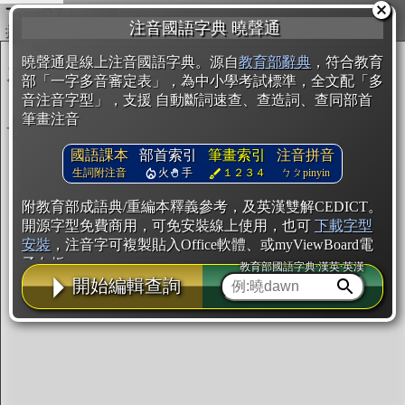
複製
注音國語字典 曉聲通
開始編輯
曉聲通是線上注音國語字典。源自
教育部辭典
，符合教育
部「一字多音審定表」，為中小學考試標準，全文配「多
音注音字型」，支援 自動斷詞速查、查造詞、查同部首
筆畫注音
國語課本
部首索引
筆畫索引
注音拼音
生詞附注音
火
手
１２３４
ㄅㄆpinyin
附教育部成語典/重編本釋義參考，及英漢雙解CEDICT。
開源字型免費商用，可免安裝線上使用，也可
下載字型
安裝
，注音字可複製貼入Office軟體、或myViewBoard電
子白板。
教育部國語字典·漢英·英漢
開始編輯查詢
辭典使用方法
注音IVS字型編輯器