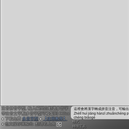
字型下載
排版格式匯出
國語課本生詞
中文檢定分級
兩岸發音差異
匯出表格
注音拼音字型, 輸入瞬間自動選多音字
這裡會將漢字轉成拼音注音，可輸出成
帶注音文字配多音字型可複製到 Office
Zhèlǐ huì jiāng hànzì zhuǎnchéng p
chéng biǎogé
● 下載免費
多音字型
●
【使用教學】
格式
● 也支援存圖輸出: 點選右上角
轉換工具