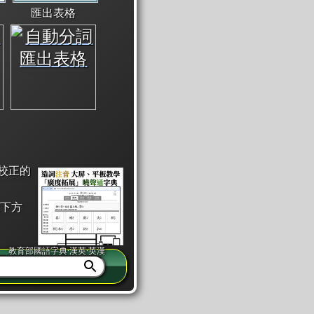
匯出表格
校正的
下方
教育部國語字典·漢英·英漢
同注音」或「同筆畫」。
查詢」此字詞的解釋，不