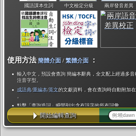
國語課本生詞
中文檢定分級
兩岸發音差異
使用方法
：
簡體介面
/
繁體介面
輸入中文，預設會查詢 簡編本辭典，全文配上經過多音
注音字型。
成語典
/
重編本
/
英文
的文獻資料，會在查詢時自動附加在
。
點擊「查詢造詞」瞬間列出含有該字的所有詞彙。
開始編輯查詢
點「部首」瞬間列出所有「同部首字」。也支援查詢「
辭典解釋的全文都經過自動斷詞，點擊便可瞬間「連續
用手動重複輸入。