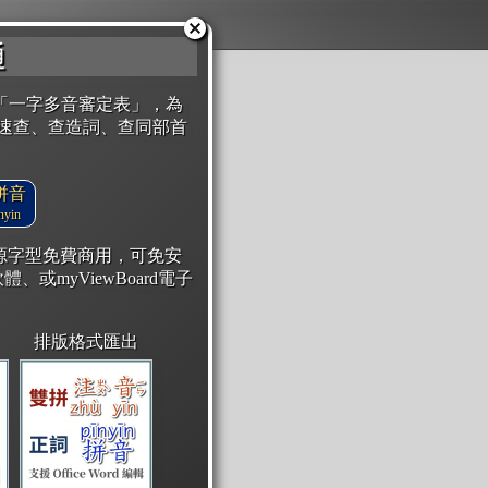
通
「一字多音審定表」，為
速查、查造詞、查同部首
拼音
yin
開源字型免費商用，可免安
體、或myViewBoard電子
排版格式匯出