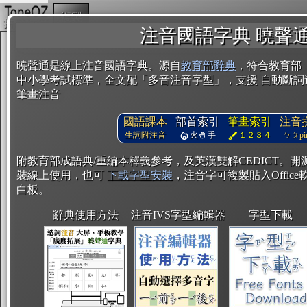
複製
注音國語字典 曉聲
曉聲通是線上注音國語字典。源自
教育部辭典
，符合教育部
中小學考試標準，全文配「多音注音字型」，支援 自動斷詞
筆畫注音
國語課本
部首索引
筆畫索引
注音
生詞附注音
火
手
１２３４
ㄅㄆpin
附教育部成語典/重編本釋義參考，及英漢雙解CEDICT。
裝線上使用，也可
下載字型安裝
，注音字可複製貼入Office軟
白板。
辭典使用方法
注音IVS字型編輯器
字型下載