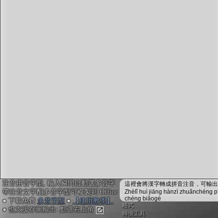
字型下載
排版格式匯出
國語課本生詞
中文檢定分級
兩岸發音差異
匯出表格
注音拼音字型, 輸入瞬間自動選多音字
這裡會將漢字轉成拼音注音，可輸出成
帶注音文字配多音字型可複製到 Office
Zhèlǐ huì jiāng hànzì zhuǎnchéng p
chéng biǎogé
● 下載免費
多音字型
●
【使用教學】
格式
● 也支援存圖輸出: 點選右上角
轉換工具