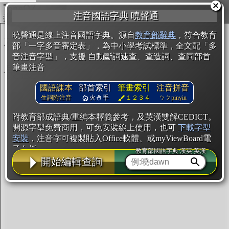
複製
注音國語字典 曉聲通
開始編輯
曉聲通是線上注音國語字典。源自
教育部辭典
，符合教育
部「一字多音審定表」，為中小學考試標準，全文配「多
音注音字型」，支援 自動斷詞速查、查造詞、查同部首
筆畫注音
國語課本
部首索引
筆畫索引
注音拼音
生詞附注音
火
手
１２３４
ㄅㄆpinyin
附教育部成語典/重編本釋義參考，及英漢雙解CEDICT。
開源字型免費商用，可免安裝線上使用，也可
下載字型
安裝
，注音字可複製貼入Office軟體、或myViewBoard電
子白板。
教育部國語字典·漢英·英漢
開始編輯查詢
辭典使用方法
注音IVS字型編輯器