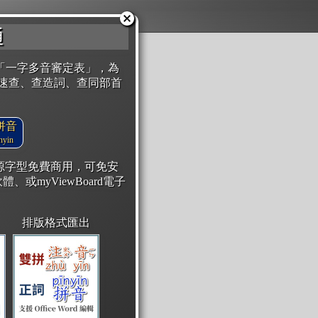
通
「一字多音審定表」，為
速查、查造詞、查同部首
拼音
yin
開源字型免費商用，可免安
體、或myViewBoard電子
排版格式匯出