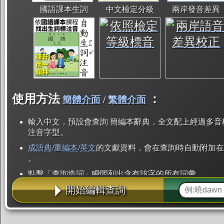
國語課本生詞
中文檢定分級
兩岸發音差異
使用方法
：
簡體介面
/
繁體介面
輸入中文，預設會查詢 簡編本辭典，全文配上經過多音
注音字型。
成語典
/
重編本
/
英文
的文獻資料，會在查詢時自動附加在
。
點擊「查詢造詞」瞬間列出含有該字的所有詞彙。
開始編輯查詢
點「部首」瞬間列出所有「同部首字」。也支援查詢「
辭典解釋的全文都經過自動斷詞，點擊便可瞬間「連續
用手動重複輸入。