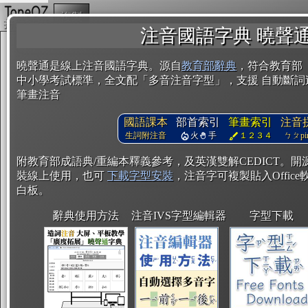
複製
注音國語字典 曉聲
曉聲通是線上注音國語字典。源自
教育部辭典
，符合教育部
中小學考試標準，全文配「多音注音字型」，支援 自動斷詞
筆畫注音
國語課本
部首索引
筆畫索引
注音
生詞附注音
火
手
１２３４
ㄅㄆpin
附教育部成語典/重編本釋義參考，及英漢雙解CEDICT。
裝線上使用，也可
下載字型安裝
，注音字可複製貼入Office軟
白板。
辭典使用方法
注音IVS字型編輯器
字型下載