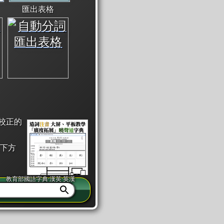
匯出表格
校正的
下方
教育部國語字典·漢英·英漢
同注音」或「同筆畫」。
查詢」此字詞的解釋，不