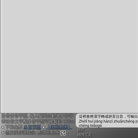
字型下載
排版格式匯出
國語課本生詞
中文檢定分級
兩岸發音差異
匯出表格
注音拼音字型, 輸入瞬間自動選多音字
這裡會將漢字轉成拼音注音，可輸出成
帶注音文字配多音字型可複製到 Office
Zhèlǐ huì jiāng hànzì zhuǎnchéng p
chéng biǎogé
● 下載免費
多音字型
●
【使用教學】
格式
● 也支援存圖輸出: 點選右上角
轉換工具