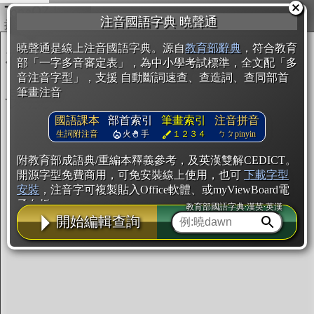
複製
注音國語字典 曉聲通
開始編輯
曉聲通是線上注音國語字典。源自
教育部辭典
，符合教育
部「一字多音審定表」，為中小學考試標準，全文配「多
音注音字型」，支援 自動斷詞速查、查造詞、查同部首
筆畫注音
國語課本
部首索引
筆畫索引
注音拼音
生詞附注音
火
手
１２３４
ㄅㄆpinyin
附教育部成語典/重編本釋義參考，及英漢雙解CEDICT。
開源字型免費商用，可免安裝線上使用，也可
下載字型
安裝
，注音字可複製貼入Office軟體、或myViewBoard電
子白板。
教育部國語字典·漢英·英漢
開始編輯查詢
辭典使用方法
注音IVS字型編輯器