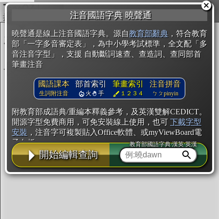
複製
注音國語字典 曉聲通
開始編輯
曉聲通是線上注音國語字典。源自
教育部辭典
，符合教育
部「一字多音審定表」，為中小學考試標準，全文配「多
音注音字型」，支援 自動斷詞速查、查造詞、查同部首
筆畫注音
國語課本
部首索引
筆畫索引
注音拼音
生詞附注音
火
手
１２３４
ㄅㄆpinyin
附教育部成語典/重編本釋義參考，及英漢雙解CEDICT。
開源字型免費商用，可免安裝線上使用，也可
下載字型
安裝
，注音字可複製貼入Office軟體、或myViewBoard電
子白板。
教育部國語字典·漢英·英漢
開始編輯查詢
辭典使用方法
注音IVS字型編輯器