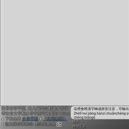
字型下載
排版格式匯出
國語課本生詞
中文檢定分級
兩岸發音差異
匯出表格
注音拼音字型, 輸入瞬間自動選多音字
這裡會將漢字轉成拼音注音，可輸出成
帶注音文字配多音字型可複製到 Office
Zhèlǐ huì jiāng hànzì zhuǎnchéng p
chéng biǎogé
● 下載免費
多音字型
●
【使用教學】
格式
● 也支援存圖輸出: 點選右上角
轉換工具