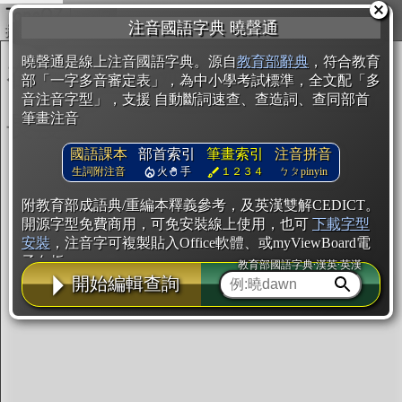
複製
注音國語字典 曉聲通
開始編輯
曉聲通是線上注音國語字典。源自
教育部辭典
，符合教育
部「一字多音審定表」，為中小學考試標準，全文配「多
音注音字型」，支援 自動斷詞速查、查造詞、查同部首
筆畫注音
國語課本
部首索引
筆畫索引
注音拼音
生詞附注音
火
手
１２３４
ㄅㄆpinyin
附教育部成語典/重編本釋義參考，及英漢雙解CEDICT。
開源字型免費商用，可免安裝線上使用，也可
下載字型
安裝
，注音字可複製貼入Office軟體、或myViewBoard電
子白板。
教育部國語字典·漢英·英漢
開始編輯查詢
辭典使用方法
注音IVS字型編輯器