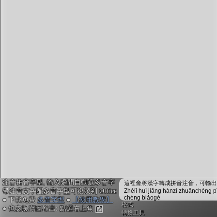
字型下載
排版格式匯出
國語課本生詞
中文檢定分級
兩岸發音差異
匯出表格
注音拼音字型, 輸入瞬間自動選多音字
這裡會將漢字轉成拼音注音，可輸出成
帶注音文字配多音字型可複製到 Office
Zhèlǐ huì jiāng hànzì zhuǎnchéng p
chéng biǎogé
● 下載免費
多音字型
●
【使用教學】
格式
● 也支援存圖輸出: 點選右上角
轉換工具