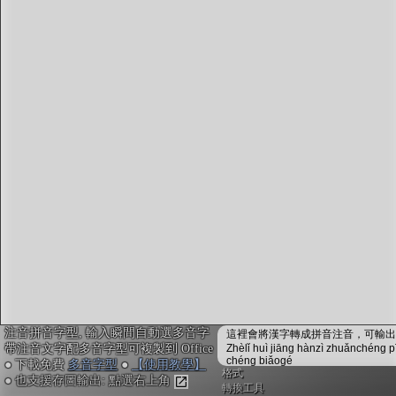
字型下載
排版格式匯出
國語課本生詞
中文檢定分級
兩岸發音差異
匯出表格
注音拼音字型, 輸入瞬間自動選多音字
這裡會將漢字轉成拼音注音，可輸出成
帶注音文字配多音字型可複製到 Office
Zhèlǐ huì jiāng hànzì zhuǎnchéng p
chéng biǎogé
● 下載免費
多音字型
●
【使用教學】
格式
● 也支援存圖輸出: 點選右上角
轉換工具