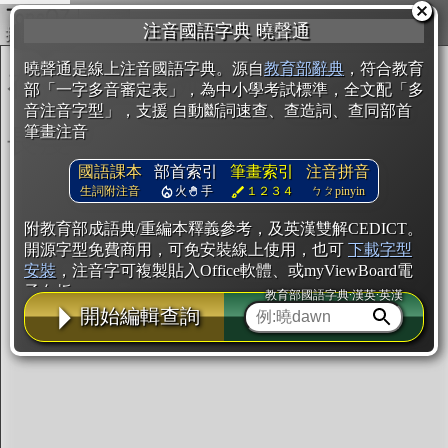
複製
注音國語字典 曉聲通
開始編輯
曉聲通是線上注音國語字典。源自
教育部辭典
，符合教育
部「一字多音審定表」，為中小學考試標準，全文配「多
音注音字型」，支援 自動斷詞速查、查造詞、查同部首
筆畫注音
國語課本
部首索引
筆畫索引
注音拼音
生詞附注音
火
手
１２３４
ㄅㄆpinyin
附教育部成語典/重編本釋義參考，及英漢雙解CEDICT。
開源字型免費商用，可免安裝線上使用，也可
下載字型
安裝
，注音字可複製貼入Office軟體、或myViewBoard電
子白板。
教育部國語字典·漢英·英漢
開始編輯查詢
辭典使用方法
注音IVS字型編輯器