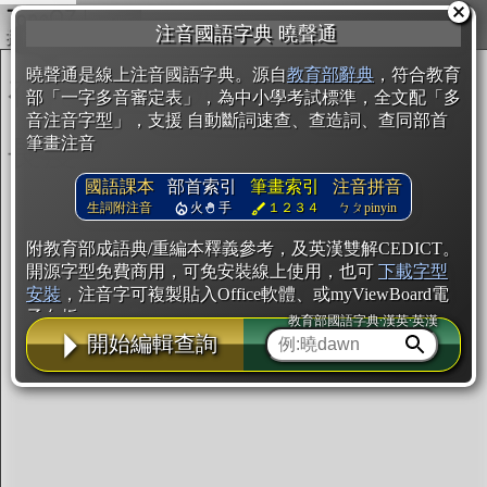
複製
注音國語字典 曉聲通
開始編輯
曉聲通是線上注音國語字典。源自
教育部辭典
，符合教育
部「一字多音審定表」，為中小學考試標準，全文配「多
音注音字型」，支援 自動斷詞速查、查造詞、查同部首
筆畫注音
國語課本
部首索引
筆畫索引
注音拼音
生詞附注音
火
手
１２３４
ㄅㄆpinyin
附教育部成語典/重編本釋義參考，及英漢雙解CEDICT。
開源字型免費商用，可免安裝線上使用，也可
下載字型
安裝
，注音字可複製貼入Office軟體、或myViewBoard電
子白板。
教育部國語字典·漢英·英漢
開始編輯查詢
辭典使用方法
注音IVS字型編輯器