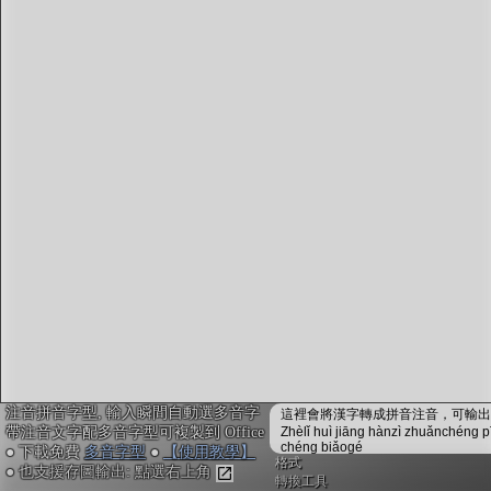
字型下載
排版格式匯出
國語課本生詞
中文檢定分級
兩岸發音差異
匯出表格
注音拼音字型, 輸入瞬間自動選多音字
這裡會將漢字轉成拼音注音，可輸出成
帶注音文字配多音字型可複製到 Office
Zhèlǐ huì jiāng hànzì zhuǎnchéng p
chéng biǎogé
● 下載免費
多音字型
●
【使用教學】
格式
● 也支援存圖輸出: 點選右上角
轉換工具