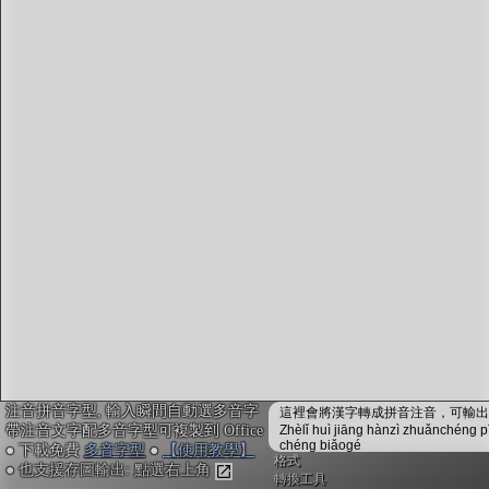
字型下載
排版格式匯出
國語課本生詞
中文檢定分級
兩岸發音差異
匯出表格
注音拼音字型, 輸入瞬間自動選多音字
這裡會將漢字轉成拼音注音，可輸出成
帶注音文字配多音字型可複製到 Office
Zhèlǐ huì jiāng hànzì zhuǎnchéng p
chéng biǎogé
● 下載免費
多音字型
●
【使用教學】
格式
● 也支援存圖輸出: 點選右上角
轉換工具