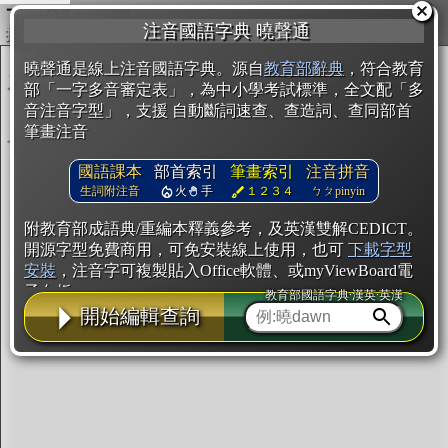
複製
注音國語字典 曉聲通
開始編輯
曉聲通是線上注音國語字典。源自
教育部辭典
，符合教育
部「一字多音審定表」，為中小學考試標準，全文配「多
音注音字型」，支援 自動斷詞速查、查造詞、查同部首
筆畫注音
國語課本
部首索引
筆畫索引
注音拼音
生詞附注音
火
手
１２３４
ㄅㄆpinyin
附教育部成語典/重編本釋義參考，及英漢雙解CEDICT。
開源字型免費商用，可免安裝線上使用，也可
下載字型
安裝
，注音字可複製貼入Office軟體、或myViewBoard電
子白板。
教育部國語字典·漢英·英漢
開始編輯查詢
辭典使用方法
注音IVS字型編輯器