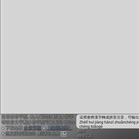
字型下載
排版格式匯出
國語課本生詞
中文檢定分級
兩岸發音差異
匯出表格
注音拼音字型, 輸入瞬間自動選多音字
這裡會將漢字轉成拼音注音，可輸出成
帶注音文字配多音字型可複製到 Office
Zhèlǐ huì jiāng hànzì zhuǎnchéng p
chéng biǎogé
● 下載免費
多音字型
●
【使用教學】
格式
● 也支援存圖輸出: 點選右上角
轉換工具