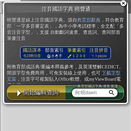
複製
注音國語字典 曉聲通
開始編輯
曉聲通是線上注音國語字典。源自
教育部辭典
，符合教育
部「一字多音審定表」，為中小學考試標準，全文配「多
音注音字型」，支援 自動斷詞速查、查造詞、查同部首
筆畫注音
國語課本
部首索引
筆畫索引
注音拼音
生詞附注音
火
手
１２３４
ㄅㄆpinyin
附教育部成語典/重編本釋義參考，及英漢雙解CEDICT。
開源字型免費商用，可免安裝線上使用，也可
下載字型
安裝
，注音字可複製貼入Office軟體、或myViewBoard電
子白板。
教育部國語字典·漢英·英漢
開始編輯查詢
辭典使用方法
注音IVS字型編輯器