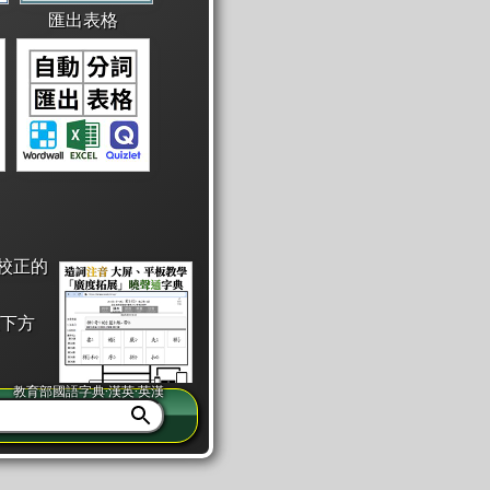
匯出表格
校正的
下方
教育部國語字典·漢英·英漢
同注音」或「同筆畫」。
查詢」此字詞的解釋，不