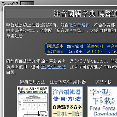
複製
注音國語字典 曉聲
曉聲通是線上注音國語字典。源自
教育部辭典
，符合教育部
中小學考試標準，全文配「多音注音字型」，支援 自動斷詞
筆畫注音
國語課本
部首索引
筆畫索引
注音
生詞附注音
火
手
１２３４
ㄅㄆpin
附教育部成語典/重編本釋義參考，及英漢雙解CEDICT。
裝線上使用，也可
下載字型安裝
，注音字可複製貼入Office軟
白板。
辭典使用方法
注音IVS字型編輯器
字型下載