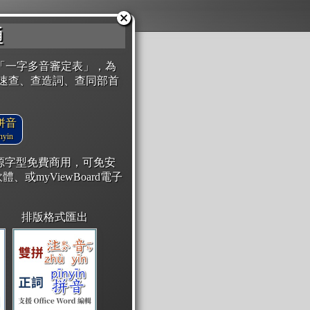
通
「一字多音審定表」，為
速查、查造詞、查同部首
拼音
yin
開源字型免費商用，可免安
體、或myViewBoard電子
排版格式匯出