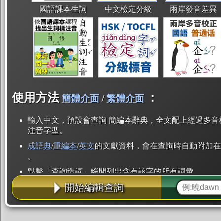
國語課本生詞
中文檢定分級
兩岸發音差異
使用方法
：
簡體介面
/
繁體介面
輸入中文，預設會查詢 簡編本辭典，全文配上經過多音
注音字型。
成語典
/
重編本
/
英文
的文獻資料，會在查詢時自動附加在
。
點擊「查詢造詞」瞬間列出含有該字的所有詞彙。
開始編輯查詢
點「部首」瞬間列出所有「同部首字」。也支援查詢「
辭典解釋的全文都經過自動斷詞，點擊便可瞬間「連續
用手動重複輸入。