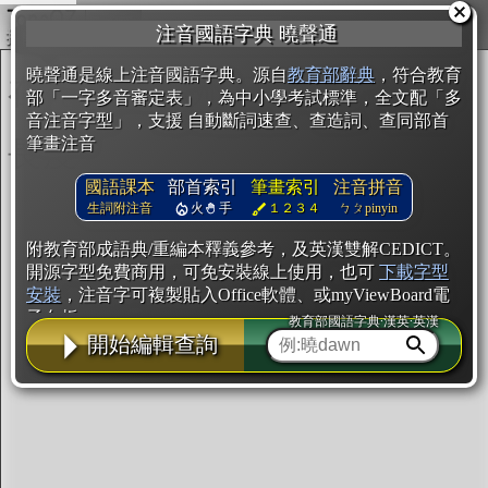
複製
注音國語字典 曉聲通
開始編輯
曉聲通是線上注音國語字典。源自
教育部辭典
，符合教育
部「一字多音審定表」，為中小學考試標準，全文配「多
音注音字型」，支援 自動斷詞速查、查造詞、查同部首
筆畫注音
國語課本
部首索引
筆畫索引
注音拼音
生詞附注音
火
手
１２３４
ㄅㄆpinyin
附教育部成語典/重編本釋義參考，及英漢雙解CEDICT。
開源字型免費商用，可免安裝線上使用，也可
下載字型
安裝
，注音字可複製貼入Office軟體、或myViewBoard電
子白板。
教育部國語字典·漢英·英漢
開始編輯查詢
辭典使用方法
注音IVS字型編輯器