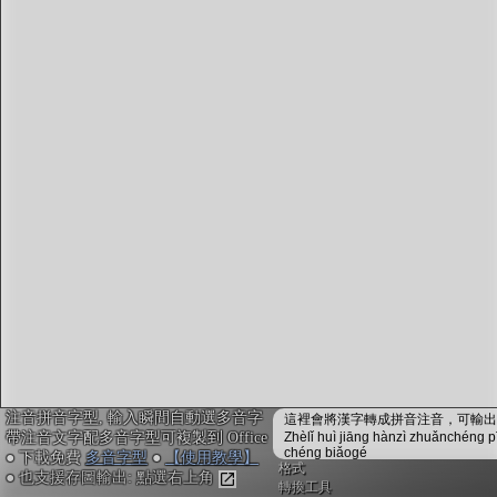
字型下載
排版格式匯出
國語課本生詞
中文檢定分級
兩岸發音差異
匯出表格
注音拼音字型, 輸入瞬間自動選多音字
這裡會將漢字轉成拼音注音，可輸出成
帶注音文字配多音字型可複製到 Office
Zhèlǐ huì jiāng hànzì zhuǎnchéng p
chéng biǎogé
● 下載免費
多音字型
●
【使用教學】
格式
● 也支援存圖輸出: 點選右上角
轉換工具