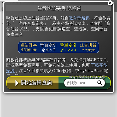
複製
注音國語字典 曉聲通
開始編輯
曉聲通是線上注音國語字典。源自
教育部辭典
，符合教育
部「一字多音審定表」，為中小學考試標準，全文配「多
音注音字型」，支援 自動斷詞速查、查造詞、查同部首
筆畫注音
國語課本
部首索引
筆畫索引
注音拼音
生詞附注音
火
手
１２３４
ㄅㄆpinyin
附教育部成語典/重編本釋義參考，及英漢雙解CEDICT。
開源字型免費商用，可免安裝線上使用，也可
下載字型
安裝
，注音字可複製貼入Office軟體、或myViewBoard電
子白板。
教育部國語字典·漢英·英漢
開始編輯查詢
辭典使用方法
注音IVS字型編輯器