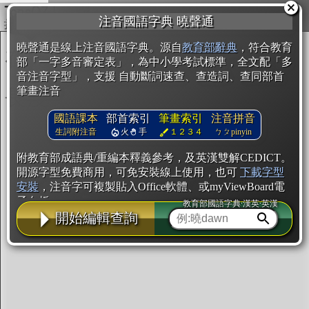
複製
注音國語字典 曉聲通
開始編輯
曉聲通是線上注音國語字典。源自
教育部辭典
，符合教育
部「一字多音審定表」，為中小學考試標準，全文配「多
音注音字型」，支援 自動斷詞速查、查造詞、查同部首
筆畫注音
國語課本
部首索引
筆畫索引
注音拼音
生詞附注音
火
手
１２３４
ㄅㄆpinyin
附教育部成語典/重編本釋義參考，及英漢雙解CEDICT。
開源字型免費商用，可免安裝線上使用，也可
下載字型
安裝
，注音字可複製貼入Office軟體、或myViewBoard電
子白板。
教育部國語字典·漢英·英漢
開始編輯查詢
辭典使用方法
注音IVS字型編輯器