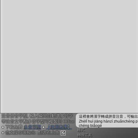
字型下載
排版格式匯出
國語課本生詞
中文檢定分級
兩岸發音差異
匯出表格
注音拼音字型, 輸入瞬間自動選多音字
這裡會將漢字轉成拼音注音，可輸出成
帶注音文字配多音字型可複製到 Office
Zhèlǐ huì jiāng hànzì zhuǎnchéng p
chéng biǎogé
● 下載免費
多音字型
●
【使用教學】
格式
● 也支援存圖輸出: 點選右上角
轉換工具