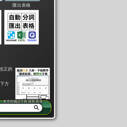
匯出表格
校正的
下方
教育部國語字典·漢英·英漢
同注音」或「同筆畫」。
查詢」此字詞的解釋，不