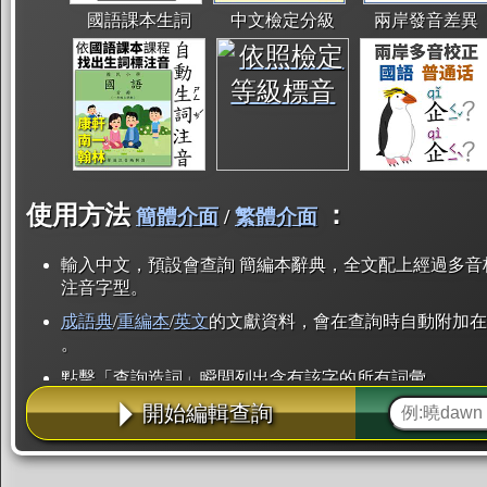
國語課本生詞
中文檢定分級
兩岸發音差異
使用方法
：
簡體介面
/
繁體介面
輸入中文，預設會查詢 簡編本辭典，全文配上經過多音
注音字型。
成語典
/
重編本
/
英文
的文獻資料，會在查詢時自動附加在
。
點擊「查詢造詞」瞬間列出含有該字的所有詞彙。
開始編輯查詢
點「部首」瞬間列出所有「同部首字」。也支援查詢「
辭典解釋的全文都經過自動斷詞，點擊便可瞬間「連續
用手動重複輸入。