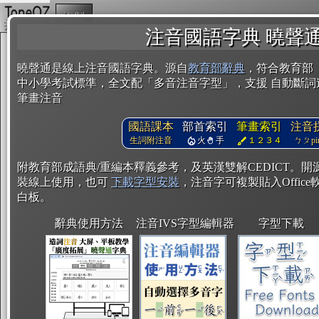
複製
注音國語字典 曉聲
曉聲通是線上注音國語字典。源自
教育部辭典
，符合教育部
中小學考試標準，全文配「多音注音字型」，支援 自動斷詞
筆畫注音
國語課本
部首索引
筆畫索引
注音
生詞附注音
火
手
１２３４
ㄅㄆpin
附教育部成語典/重編本釋義參考，及英漢雙解CEDICT。
裝線上使用，也可
下載字型安裝
，注音字可複製貼入Office軟
白板。
辭典使用方法
注音IVS字型編輯器
字型下載