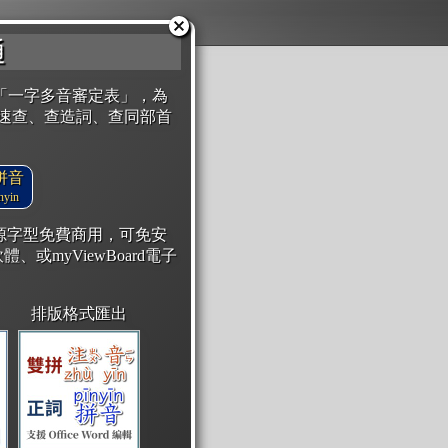
通
「一字多音審定表」，為
速查、查造詞、查同部首
拼音
yin
開源字型免費商用，可免安
體、或myViewBoard電子
排版格式匯出