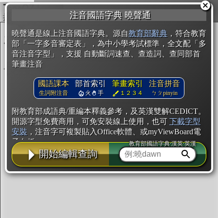
複製
注音國語字典 曉聲通
開始編輯
曉聲通是線上注音國語字典。源自
教育部辭典
，符合教育
部「一字多音審定表」，為中小學考試標準，全文配「多
音注音字型」，支援 自動斷詞速查、查造詞、查同部首
筆畫注音
國語課本
部首索引
筆畫索引
注音拼音
生詞附注音
火
手
１２３４
ㄅㄆpinyin
附教育部成語典/重編本釋義參考，及英漢雙解CEDICT。
開源字型免費商用，可免安裝線上使用，也可
下載字型
安裝
，注音字可複製貼入Office軟體、或myViewBoard電
子白板。
教育部國語字典·漢英·英漢
開始編輯查詢
辭典使用方法
注音IVS字型編輯器