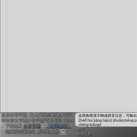
字型下載
排版格式匯出
國語課本生詞
中文檢定分級
兩岸發音差異
匯出表格
注音拼音字型, 輸入瞬間自動選多音字
這裡會將漢字轉成拼音注音，可輸出成
帶注音文字配多音字型可複製到 Office
Zhèlǐ huì jiāng hànzì zhuǎnchéng p
chéng biǎogé
● 下載免費
多音字型
●
【使用教學】
格式
● 也支援存圖輸出: 點選右上角
轉換工具