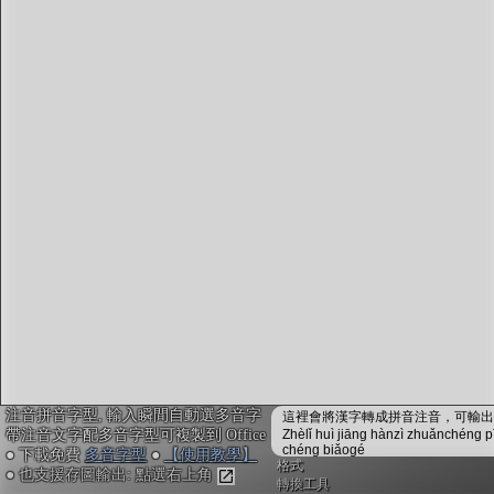
字型下載
排版格式匯出
國語課本生詞
中文檢定分級
兩岸發音差異
匯出表格
注音拼音字型, 輸入瞬間自動選多音字
這裡會將漢字轉成拼音注音，可輸出成
帶注音文字配多音字型可複製到 Office
Zhèlǐ huì jiāng hànzì zhuǎnchéng p
chéng biǎogé
● 下載免費
多音字型
●
【使用教學】
格式
● 也支援存圖輸出: 點選右上角
轉換工具