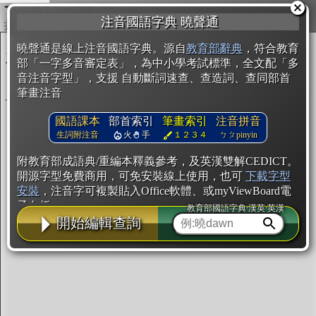
複製
注音國語字典 曉聲通
開始編輯
曉聲通是線上注音國語字典。源自
教育部辭典
，符合教育
部「一字多音審定表」，為中小學考試標準，全文配「多
音注音字型」，支援 自動斷詞速查、查造詞、查同部首
筆畫注音
國語課本
部首索引
筆畫索引
注音拼音
生詞附注音
火
手
１２３４
ㄅㄆpinyin
附教育部成語典/重編本釋義參考，及英漢雙解CEDICT。
開源字型免費商用，可免安裝線上使用，也可
下載字型
安裝
，注音字可複製貼入Office軟體、或myViewBoard電
子白板。
教育部國語字典·漢英·英漢
開始編輯查詢
辭典使用方法
注音IVS字型編輯器