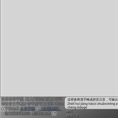
字型下載
排版格式匯出
國語課本生詞
中文檢定分級
兩岸發音差異
匯出表格
注音拼音字型, 輸入瞬間自動選多音字
這裡會將漢字轉成拼音注音，可輸出成
帶注音文字配多音字型可複製到 Office
Zhèlǐ huì jiāng hànzì zhuǎnchéng p
chéng biǎogé
● 下載免費
多音字型
●
【使用教學】
格式
● 也支援存圖輸出: 點選右上角
轉換工具