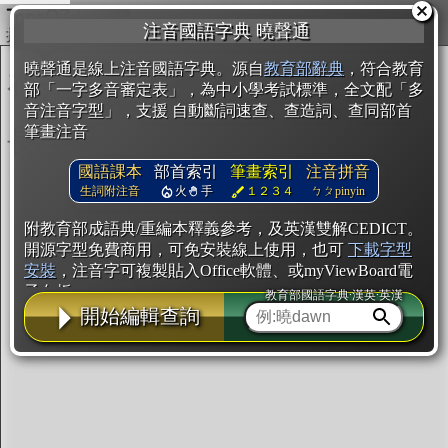
複製
注音國語字典 曉聲通
開始編輯
曉聲通是線上注音國語字典。源自
教育部辭典
，符合教育
部「一字多音審定表」，為中小學考試標準，全文配「多
音注音字型」，支援 自動斷詞速查、查造詞、查同部首
筆畫注音
國語課本
部首索引
筆畫索引
注音拼音
生詞附注音
火
手
１２３４
ㄅㄆpinyin
附教育部成語典/重編本釋義參考，及英漢雙解CEDICT。
開源字型免費商用，可免安裝線上使用，也可
下載字型
安裝
，注音字可複製貼入Office軟體、或myViewBoard電
子白板。
教育部國語字典·漢英·英漢
開始編輯查詢
辭典使用方法
注音IVS字型編輯器