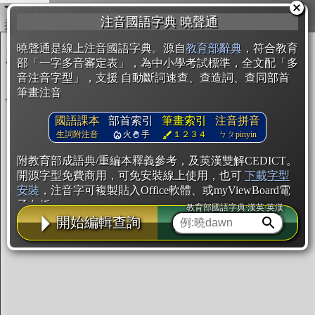
複製
注音國語字典 曉聲通
開始編輯
曉聲通是線上注音國語字典。源自
教育部辭典
，符合教育
部「一字多音審定表」，為中小學考試標準，全文配「多
音注音字型」，支援 自動斷詞速查、查造詞、查同部首
筆畫注音
國語課本
部首索引
筆畫索引
注音拼音
生詞附注音
火
手
１２３４
ㄅㄆpinyin
附教育部成語典/重編本釋義參考，及英漢雙解CEDICT。
開源字型免費商用，可免安裝線上使用，也可
下載字型
安裝
，注音字可複製貼入Office軟體、或myViewBoard電
子白板。
教育部國語字典·漢英·英漢
開始編輯查詢
辭典使用方法
注音IVS字型編輯器