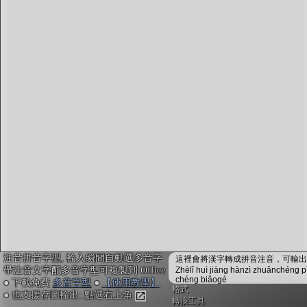
字型下載
排版格式匯出
國語課本生詞
中文檢定分級
兩岸發音差異
匯出表格
注音拼音字型, 輸入瞬間自動選多音字
這裡會將漢字轉成拼音注音，可輸出成
帶注音文字配多音字型可複製到 Office
Zhèlǐ huì jiāng hànzì zhuǎnchéng p
chéng biǎogé
● 下載免費
多音字型
●
【使用教學】
格式
● 也支援存圖輸出: 點選右上角
轉換工具