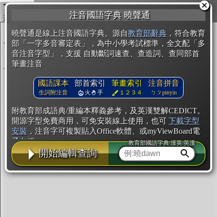
複製
注音國語字典 曉聲通
開始編輯
曉聲通是線上注音國語字典。源自
教育部辭典
，符合教育
部「一字多音審定表」，為中小學考試標準，全文配「多
音注音字型」，支援 自動斷詞速查、查造詞、查同部首
筆畫注音
國語課本
部首索引
筆畫索引
注音拼音
生詞附注音
火
手
１２３４
ㄅㄆpinyin
附教育部成語典/重編本釋義參考，及英漢雙解CEDICT。
開源字型免費商用，可免安裝線上使用，也可
下載字型
安裝
，注音字可複製貼入Office軟體、或myViewBoard電
子白板。
教育部國語字典·漢英·英漢
開始編輯查詢
辭典使用方法
注音IVS字型編輯器