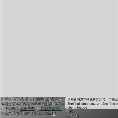
字型下載
排版格式匯出
國語課本生詞
中文檢定分級
兩岸發音差異
匯出表格
注音拼音字型, 輸入瞬間自動選多音字
這裡會將漢字轉成拼音注音，可輸出成
帶注音文字配多音字型可複製到 Office
Zhèlǐ huì jiāng hànzì zhuǎnchéng p
chéng biǎogé
● 下載免費
多音字型
●
【使用教學】
格式
● 也支援存圖輸出: 點選右上角
轉換工具