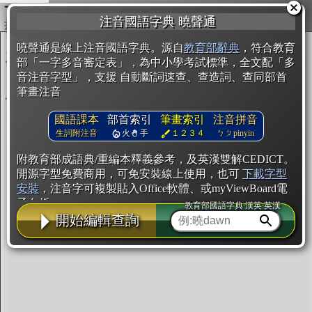
複製
注音國語字典 曉聲通
開始編輯
曉聲通是線上注音國語字典。源自
教育部辭典
，符合教育
部「一字多音審定表」，為中小學考試標準，全文配「多
音注音字型」，支援 自動斷詞速查、查造詞、查同部首
筆畫注音
國語課本
部首索引
筆畫索引
注音拼音
生詞附注音
火
手
１２３４
ㄅㄆpinyin
附教育部成語典/重編本釋義參考，及英漢雙解CEDICT。
開源字型免費商用，可免安裝線上使用，也可
下載字型
安裝
，注音字可複製貼入Office軟體、或myViewBoard電
子白板。
教育部國語字典·漢英·英漢
開始編輯查詢
辭典使用方法
注音IVS字型編輯器