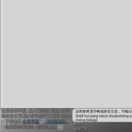
字型下載
排版格式匯出
國語課本生詞
中文檢定分級
兩岸發音差異
匯出表格
注音拼音字型, 輸入瞬間自動選多音字
這裡會將漢字轉成拼音注音，可輸出成
帶注音文字配多音字型可複製到 Office
Zhèlǐ huì jiāng hànzì zhuǎnchéng p
chéng biǎogé
● 下載免費
多音字型
●
【使用教學】
格式
● 也支援存圖輸出: 點選右上角
轉換工具