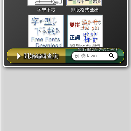
字型下載
排版格式匯出
教育部國語字典·漢英·英漢
國語課本生詞
中文檢定分級
兩岸發音差異
開始編輯查詢
匯出表格