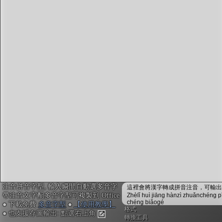
注音編輯器
：
鍵入或貼上中文。輸入瞬間會自動配上注音拼音，並
校正多音字，不用安裝免設定
複製文字時，會自動內嵌注音拼音資訊，可貼入電子
白板myViewBoard搭配內建的「注音楷體」，或貼入
Office搭配
免費多音字型
來顯示正確的拼音注音
不安裝字型也可用! Google Doc或Canva不支援字型也
沒關係, 點右上「圖輸出」做出透明背景注音圖，敲
右鍵複製，再貼入其他軟體或手機App即可
「ToneOZ澳聲通」
關於澳聲通/字典資料來源
簡體字版
注音拼音字型, 輸入瞬間自動選多音字
鼓勵或建言：作者聯絡方式
這裡會將漢字轉成拼音注音，可輸出成
帶注音文字配多音字型可複製到 Office
Zhèlǐ huì jiāng hànzì zhuǎnchéng p
jeffreyx@gmail.com
chéng biǎogé
● 下載免費
多音字型
●
【使用教學】
FB臉書討論區：
聲通曉百科
格式
● 也支援存圖輸出: 點選右上角
WeChat：chihlinhsuan
轉換工具