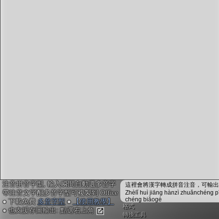
字型下載
排版格式匯出
國語課本生詞
中文檢定分級
兩岸發音差異
匯出表格
注音拼音字型, 輸入瞬間自動選多音字
這裡會將漢字轉成拼音注音，可輸出成
帶注音文字配多音字型可複製到 Office
Zhèlǐ huì jiāng hànzì zhuǎnchéng p
chéng biǎogé
● 下載免費
多音字型
●
【使用教學】
格式
● 也支援存圖輸出: 點選右上角
轉換工具