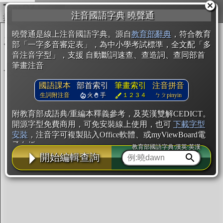
複製
注音國語字典 曉聲通
開始編輯
曉聲通是線上注音國語字典。源自
教育部辭典
，符合教育
部「一字多音審定表」，為中小學考試標準，全文配「多
音注音字型」，支援 自動斷詞速查、查造詞、查同部首
筆畫注音
國語課本
部首索引
筆畫索引
注音拼音
生詞附注音
火
手
１２３４
ㄅㄆpinyin
附教育部成語典/重編本釋義參考，及英漢雙解CEDICT。
開源字型免費商用，可免安裝線上使用，也可
下載字型
安裝
，注音字可複製貼入Office軟體、或myViewBoard電
子白板。
教育部國語字典·漢英·英漢
開始編輯查詢
辭典使用方法
注音IVS字型編輯器