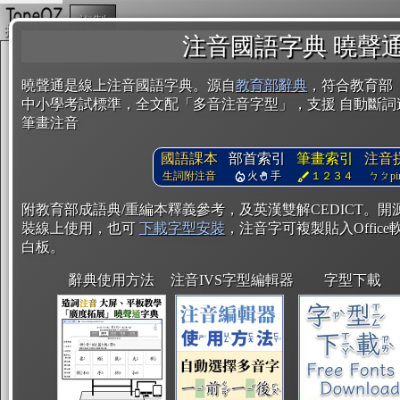
複製
注音國語字典 曉聲
曉聲通是線上注音國語字典。源自
教育部辭典
，符合教育部
中小學考試標準，全文配「多音注音字型」，支援 自動斷詞
筆畫注音
國語課本
部首索引
筆畫索引
注音
生詞附注音
火
手
１２３４
ㄅㄆpin
附教育部成語典/重編本釋義參考，及英漢雙解CEDICT。
裝線上使用，也可
下載字型安裝
，注音字可複製貼入Office軟
白板。
辭典使用方法
注音IVS字型編輯器
字型下載