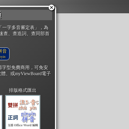
通
「一字多音審定表」，為
速查、查造詞、查同部首
拼音
yin
開源字型免費商用，可免安
體、或myViewBoard電子
排版格式匯出