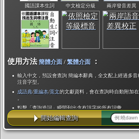
國語課本生詞
中文檢定分級
兩岸發音差異
使用方法
：
簡體介面
/
繁體介面
輸入中文，預設會查詢 簡編本辭典，全文配上經過多音
注音字型。
成語典
/
重編本
/
英文
的文獻資料，會在查詢時自動附加在
。
點擊「查詢造詞」瞬間列出含有該字的所有詞彙。
開始編輯查詢
點「部首」瞬間列出所有「同部首字」。也支援查詢「
辭典解釋的全文都經過自動斷詞，點擊便可瞬間「連續
用手動重複輸入。