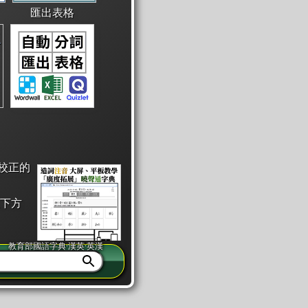
匯出表格
校正的
下方
教育部國語字典·漢英·英漢
同注音」或「同筆畫」。
查詢」此字詞的解釋，不