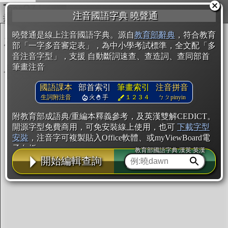
複製
注音國語字典 曉聲通
開始編輯
曉聲通是線上注音國語字典。源自
教育部辭典
，符合教育
部「一字多音審定表」，為中小學考試標準，全文配「多
音注音字型」，支援 自動斷詞速查、查造詞、查同部首
筆畫注音
國語課本
部首索引
筆畫索引
注音拼音
生詞附注音
火
手
１２３４
ㄅㄆpinyin
附教育部成語典/重編本釋義參考，及英漢雙解CEDICT。
開源字型免費商用，可免安裝線上使用，也可
下載字型
安裝
，注音字可複製貼入Office軟體、或myViewBoard電
子白板。
教育部國語字典·漢英·英漢
開始編輯查詢
辭典使用方法
注音IVS字型編輯器