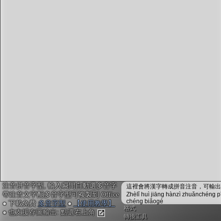
字型下載
排版格式匯出
國語課本生詞
中文檢定分級
兩岸發音差異
匯出表格
注音拼音字型, 輸入瞬間自動選多音字
這裡會將漢字轉成拼音注音，可輸出成
帶注音文字配多音字型可複製到 Office
Zhèlǐ huì jiāng hànzì zhuǎnchéng p
chéng biǎogé
● 下載免費
多音字型
●
【使用教學】
格式
● 也支援存圖輸出: 點選右上角
轉換工具