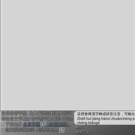
字型下載
排版格式匯出
國語課本生詞
中文檢定分級
兩岸發音差異
匯出表格
注音拼音字型, 輸入瞬間自動選多音字
這裡會將漢字轉成拼音注音，可輸出成
帶注音文字配多音字型可複製到 Office
Zhèlǐ huì jiāng hànzì zhuǎnchéng p
chéng biǎogé
● 下載免費
多音字型
●
【使用教學】
格式
● 也支援存圖輸出: 點選右上角
轉換工具