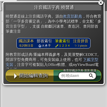
複製
注音國語字典 曉聲通
開始編輯
曉聲通是線上注音國語字典。源自
教育部辭典
，符合教育
部「一字多音審定表」，為中小學考試標準，全文配「多
音注音字型」，支援 自動斷詞速查、查造詞、查同部首
筆畫注音
國語課本
部首索引
筆畫索引
注音拼音
生詞附注音
火
手
１２３４
ㄅㄆpinyin
附教育部成語典/重編本釋義參考，及英漢雙解CEDICT。
開源字型免費商用，可免安裝線上使用，也可
下載字型
安裝
，注音字可複製貼入Office軟體、或myViewBoard電
子白板。
教育部國語字典·漢英·英漢
開始編輯查詢
辭典使用方法
注音IVS字型編輯器