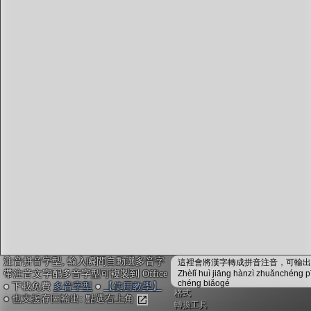
字型下載
排版格式匯出
國語課本生詞
中文檢定分級
兩岸發音差異
匯出表格
注音拼音字型, 輸入瞬間自動選多音字
這裡會將漢字轉成拼音注音，可輸出成
帶注音文字配多音字型可複製到 Office
Zhèlǐ huì jiāng hànzì zhuǎnchéng p
chéng biǎogé
● 下載免費
多音字型
●
【使用教學】
格式
● 也支援存圖輸出: 點選右上角
轉換工具