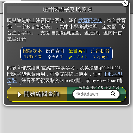
複製
注音國語字典 曉聲通
開始編輯
曉聲通是線上注音國語字典。源自
教育部辭典
，符合教育
部「一字多音審定表」，為中小學考試標準，全文配「多
音注音字型」，支援 自動斷詞速查、查造詞、查同部首
筆畫注音
國語課本
部首索引
筆畫索引
注音拼音
生詞附注音
火
手
１２３４
ㄅㄆpinyin
附教育部成語典/重編本釋義參考，及英漢雙解CEDICT。
開源字型免費商用，可免安裝線上使用，也可
下載字型
安裝
，注音字可複製貼入Office軟體、或myViewBoard電
子白板。
教育部國語字典·漢英·英漢
開始編輯查詢
辭典使用方法
注音IVS字型編輯器