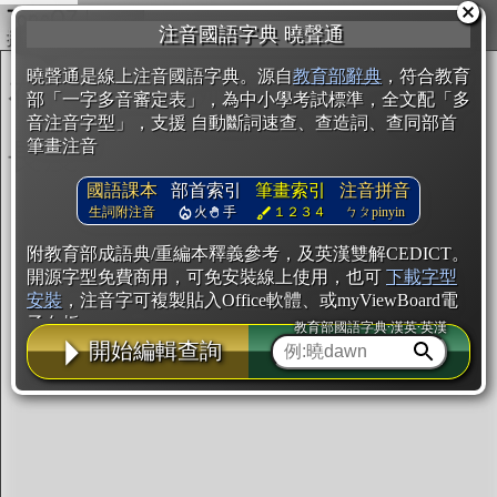
複製
注音國語字典 曉聲通
開始編輯
曉聲通是線上注音國語字典。源自
教育部辭典
，符合教育
部「一字多音審定表」，為中小學考試標準，全文配「多
音注音字型」，支援 自動斷詞速查、查造詞、查同部首
筆畫注音
國語課本
部首索引
筆畫索引
注音拼音
生詞附注音
火
手
１２３４
ㄅㄆpinyin
附教育部成語典/重編本釋義參考，及英漢雙解CEDICT。
開源字型免費商用，可免安裝線上使用，也可
下載字型
安裝
，注音字可複製貼入Office軟體、或myViewBoard電
子白板。
教育部國語字典·漢英·英漢
開始編輯查詢
辭典使用方法
注音IVS字型編輯器