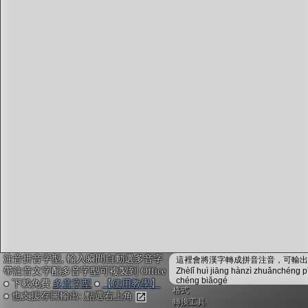
字型下載
排版格式匯出
國語課本生詞
中文檢定分級
兩岸發音差異
匯出表格
注音拼音字型, 輸入瞬間自動選多音字
這裡會將漢字轉成拼音注音，可輸出成
帶注音文字配多音字型可複製到 Office
Zhèlǐ huì jiāng hànzì zhuǎnchéng p
chéng biǎogé
● 下載免費
多音字型
●
【使用教學】
格式
● 也支援存圖輸出: 點選右上角
轉換工具