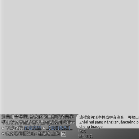
字型下載
排版格式匯出
國語課本生詞
中文檢定分級
兩岸發音差異
匯出表格
注音拼音字型, 輸入瞬間自動選多音字
這裡會將漢字轉成拼音注音，可輸出成
帶注音文字配多音字型可複製到 Office
Zhèlǐ huì jiāng hànzì zhuǎnchéng p
chéng biǎogé
● 下載免費
多音字型
●
【使用教學】
格式
● 也支援存圖輸出: 點選右上角
轉換工具