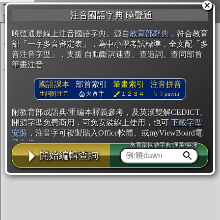
複製
注音國語字典 曉聲通
開始編輯
曉聲通是線上注音國語字典。源自
教育部辭典
，符合教育
部「一字多音審定表」，為中小學考試標準，全文配「多
音注音字型」，支援 自動斷詞速查、查造詞、查同部首
筆畫注音
國語課本
部首索引
筆畫索引
注音拼音
生詞附注音
火
手
１２３４
ㄅㄆpinyin
附教育部成語典/重編本釋義參考，及英漢雙解CEDICT。
開源字型免費商用，可免安裝線上使用，也可
下載字型
安裝
，注音字可複製貼入Office軟體、或myViewBoard電
子白板。
教育部國語字典·漢英·英漢
開始編輯查詢
辭典使用方法
注音IVS字型編輯器