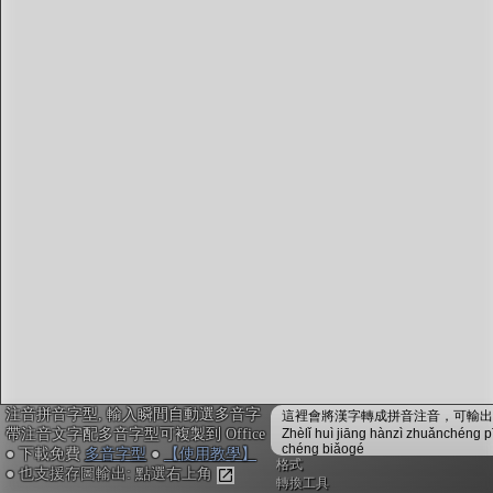
注音編輯器
：
鍵入或貼上中文。輸入瞬間會自動配上注音拼音，並
校正多音字，不用安裝免設定
複製文字時，會自動內嵌注音拼音資訊，可貼入電子
白板myViewBoard搭配內建的「注音楷體」，或貼入
Office搭配
免費多音字型
來顯示正確的拼音注音
不安裝字型也可用! Google Doc或Canva不支援字型也
沒關係, 點右上「圖輸出」做出透明背景注音圖，敲
右鍵複製，再貼入其他軟體或手機App即可
「ToneOZ澳聲通」
關於澳聲通/字典資料來源
簡體字版
注音拼音字型, 輸入瞬間自動選多音字
鼓勵或建言：作者聯絡方式
這裡會將漢字轉成拼音注音，可輸出成
帶注音文字配多音字型可複製到 Office
Zhèlǐ huì jiāng hànzì zhuǎnchéng p
jeffreyx@gmail.com
chéng biǎogé
● 下載免費
多音字型
●
【使用教學】
FB臉書討論區：
聲通曉百科
格式
● 也支援存圖輸出: 點選右上角
WeChat：chihlinhsuan
轉換工具