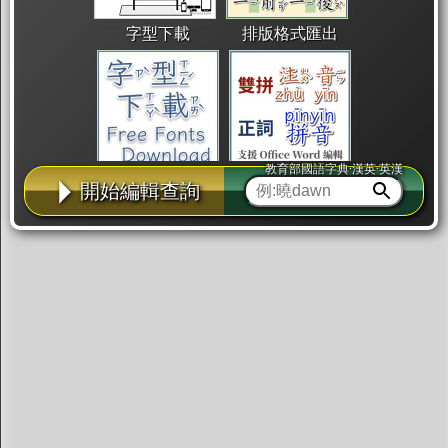
字型下載
排版格式匯出
教育部國語字典·漢英·英漢
國語課本生詞
中文檢定分級
兩岸發音差異
開始編輯查詢
匯出表格