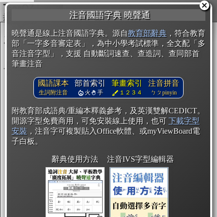
複製
注音國語字典 曉聲通
開始編輯
曉聲通是線上注音國語字典。源自
教育部辭典
，符合教育
部「一字多音審定表」，為中小學考試標準，全文配「多
音注音字型」，支援 自動斷詞速查、查造詞、查同部首
筆畫注音
國語課本
部首索引
筆畫索引
注音拼音
生詞附注音
火
手
１２３４
ㄅㄆpinyin
附教育部成語典/重編本釋義參考，及英漢雙解CEDICT。
開源字型免費商用，可免安裝線上使用，也可
下載字型
安裝
，注音字可複製貼入Office軟體、或myViewBoard電
子白板。
辭典使用方法
注音IVS字型編輯器