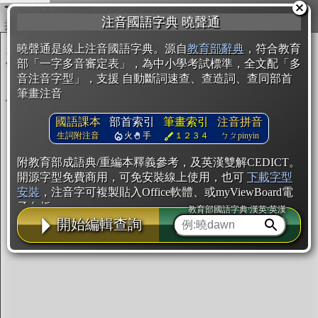
複製
注音國語字典 曉聲通
開始編輯
曉聲通是線上注音國語字典。源自
教育部辭典
，符合教育
部「一字多音審定表」，為中小學考試標準，全文配「多
音注音字型」，支援 自動斷詞速查、查造詞、查同部首
筆畫注音
國語課本
部首索引
筆畫索引
注音拼音
生詞附注音
火
手
１２３４
ㄅㄆpinyin
附教育部成語典/重編本釋義參考，及英漢雙解CEDICT。
開源字型免費商用，可免安裝線上使用，也可
下載字型
安裝
，注音字可複製貼入Office軟體、或myViewBoard電
子白板。
教育部國語字典·漢英·英漢
開始編輯查詢
辭典使用方法
注音IVS字型編輯器