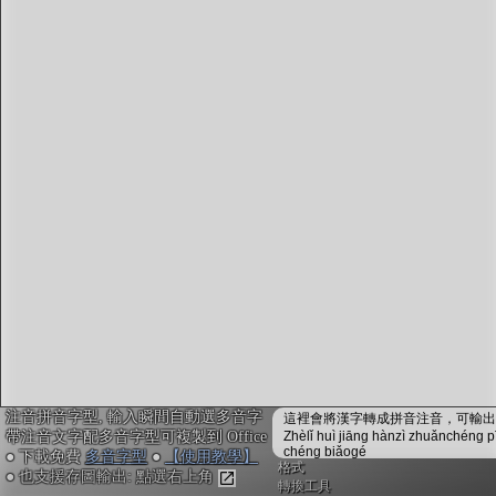
字型下載
排版格式匯出
國語課本生詞
中文檢定分級
兩岸發音差異
匯出表格
注音拼音字型, 輸入瞬間自動選多音字
這裡會將漢字轉成拼音注音，可輸出成
帶注音文字配多音字型可複製到 Office
Zhèlǐ huì jiāng hànzì zhuǎnchéng p
chéng biǎogé
● 下載免費
多音字型
●
【使用教學】
格式
● 也支援存圖輸出: 點選右上角
轉換工具