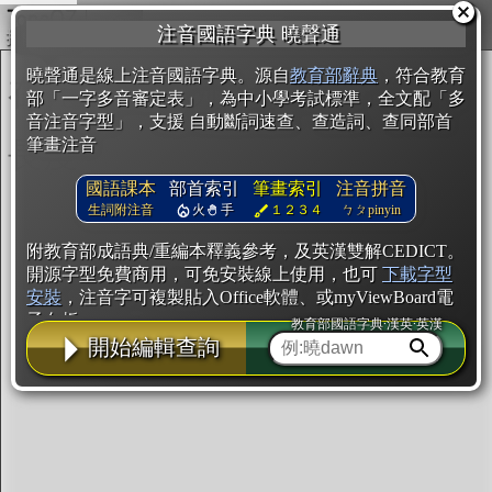
複製
注音國語字典 曉聲通
開始編輯
曉聲通是線上注音國語字典。源自
教育部辭典
，符合教育
部「一字多音審定表」，為中小學考試標準，全文配「多
音注音字型」，支援 自動斷詞速查、查造詞、查同部首
筆畫注音
國語課本
部首索引
筆畫索引
注音拼音
生詞附注音
火
手
１２３４
ㄅㄆpinyin
附教育部成語典/重編本釋義參考，及英漢雙解CEDICT。
開源字型免費商用，可免安裝線上使用，也可
下載字型
安裝
，注音字可複製貼入Office軟體、或myViewBoard電
子白板。
教育部國語字典·漢英·英漢
開始編輯查詢
辭典使用方法
注音IVS字型編輯器