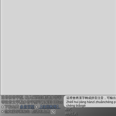
字型下載
排版格式匯出
國語課本生詞
中文檢定分級
兩岸發音差異
匯出表格
注音拼音字型, 輸入瞬間自動選多音字
這裡會將漢字轉成拼音注音，可輸出成
帶注音文字配多音字型可複製到 Office
Zhèlǐ huì jiāng hànzì zhuǎnchéng p
chéng biǎogé
● 下載免費
多音字型
●
【使用教學】
格式
● 也支援存圖輸出: 點選右上角
轉換工具