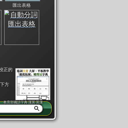
匯出表格
校正的
下方
教育部國語字典·漢英·英漢
同注音」或「同筆畫」。
查詢」此字詞的解釋，不