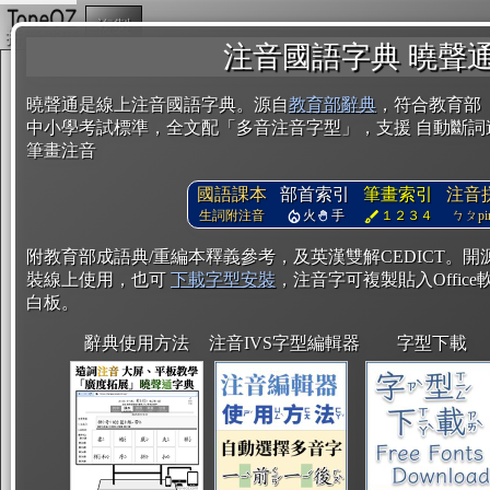
複製
注音國語字典 曉聲
曉聲通是線上注音國語字典。源自
教育部辭典
，符合教育部
中小學考試標準，全文配「多音注音字型」，支援 自動斷詞
筆畫注音
國語課本
部首索引
筆畫索引
注音
生詞附注音
火
手
１２３４
ㄅㄆpin
附教育部成語典/重編本釋義參考，及英漢雙解CEDICT。
裝線上使用，也可
下載字型安裝
，注音字可複製貼入Office軟
白板。
辭典使用方法
注音IVS字型編輯器
字型下載