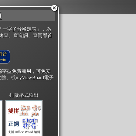
通
「一字多音審定表」，為
速查、查造詞、查同部首
拼音
yin
開源字型免費商用，可免安
體、或myViewBoard電子
排版格式匯出