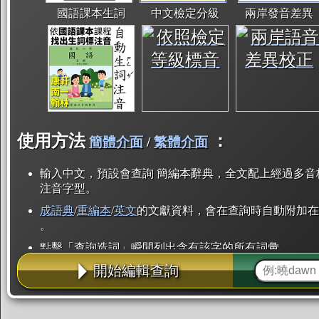
國語課本生詞
中文檢定分級
兩岸發音差異
使用方法
：
簡體介面
/
繁體介面
輸入中文，預設會查詢 簡編本辭典，全文配上經過多音
注音字型。
成語典
/
重編本
/
英文
的文獻資料，會在查詢時自動附加在
。
點擊「查詢造詞」瞬間列出含有該字的所有詞彙。
開始編輯查詢
點「部首」瞬間列出所有「同部首字」。也支援查詢「
辭典解釋的全文都經過自動斷詞，點擊便可瞬間「連續
用手動重複輸入。