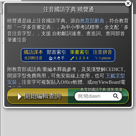
複製
注音國語字典 曉聲通
開始編輯
曉聲通是線上注音國語字典。源自
教育部辭典
，符合教育
部「一字多音審定表」，為中小學考試標準，全文配「多
音注音字型」，支援 自動斷詞速查、查造詞、查同部首
筆畫注音
國語課本
部首索引
筆畫索引
注音拼音
生詞附注音
火
手
１２３４
ㄅㄆpinyin
附教育部成語典/重編本釋義參考，及英漢雙解CEDICT。
開源字型免費商用，可免安裝線上使用，也可
下載字型
安裝
，注音字可複製貼入Office軟體、或myViewBoard電
子白板。
教育部國語字典·漢英·英漢
開始編輯查詢
辭典使用方法
注音IVS字型編輯器