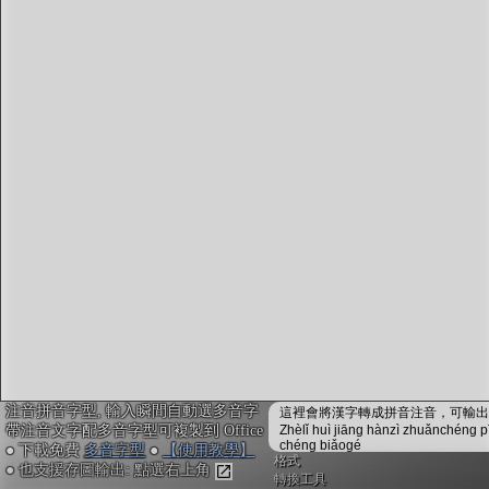
字型下載
排版格式匯出
國語課本生詞
中文檢定分級
兩岸發音差異
匯出表格
注音拼音字型, 輸入瞬間自動選多音字
這裡會將漢字轉成拼音注音，可輸出成
帶注音文字配多音字型可複製到 Office
Zhèlǐ huì jiāng hànzì zhuǎnchéng p
chéng biǎogé
● 下載免費
多音字型
●
【使用教學】
格式
● 也支援存圖輸出: 點選右上角
轉換工具