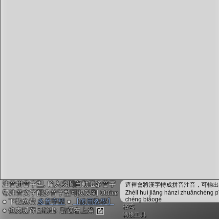
字型下載
排版格式匯出
國語課本生詞
中文檢定分級
兩岸發音差異
匯出表格
注音拼音字型, 輸入瞬間自動選多音字
這裡會將漢字轉成拼音注音，可輸出成
帶注音文字配多音字型可複製到 Office
Zhèlǐ huì jiāng hànzì zhuǎnchéng p
chéng biǎogé
● 下載免費
多音字型
●
【使用教學】
格式
● 也支援存圖輸出: 點選右上角
轉換工具