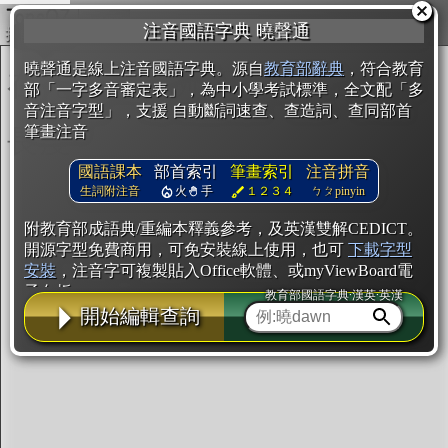
複製
注音國語字典 曉聲通
開始編輯
曉聲通是線上注音國語字典。源自
教育部辭典
，符合教育
部「一字多音審定表」，為中小學考試標準，全文配「多
音注音字型」，支援 自動斷詞速查、查造詞、查同部首
筆畫注音
國語課本
部首索引
筆畫索引
注音拼音
生詞附注音
火
手
１２３４
ㄅㄆpinyin
附教育部成語典/重編本釋義參考，及英漢雙解CEDICT。
開源字型免費商用，可免安裝線上使用，也可
下載字型
安裝
，注音字可複製貼入Office軟體、或myViewBoard電
子白板。
教育部國語字典·漢英·英漢
開始編輯查詢
辭典使用方法
注音IVS字型編輯器