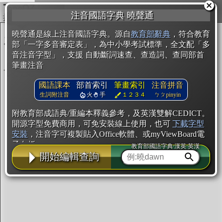
複製
注音國語字典 曉聲通
開始編輯
曉聲通是線上注音國語字典。源自
教育部辭典
，符合教育
部「一字多音審定表」，為中小學考試標準，全文配「多
音注音字型」，支援 自動斷詞速查、查造詞、查同部首
筆畫注音
國語課本
部首索引
筆畫索引
注音拼音
生詞附注音
火
手
１２３４
ㄅㄆpinyin
附教育部成語典/重編本釋義參考，及英漢雙解CEDICT。
開源字型免費商用，可免安裝線上使用，也可
下載字型
安裝
，注音字可複製貼入Office軟體、或myViewBoard電
子白板。
教育部國語字典·漢英·英漢
開始編輯查詢
辭典使用方法
注音IVS字型編輯器