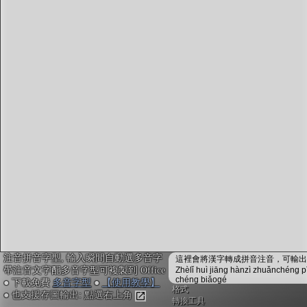
字型下載
排版格式匯出
國語課本生詞
中文檢定分級
兩岸發音差異
匯出表格
注音拼音字型, 輸入瞬間自動選多音字
這裡會將漢字轉成拼音注音，可輸出成
帶注音文字配多音字型可複製到 Office
Zhèlǐ huì jiāng hànzì zhuǎnchéng p
chéng biǎogé
● 下載免費
多音字型
●
【使用教學】
格式
● 也支援存圖輸出: 點選右上角
轉換工具