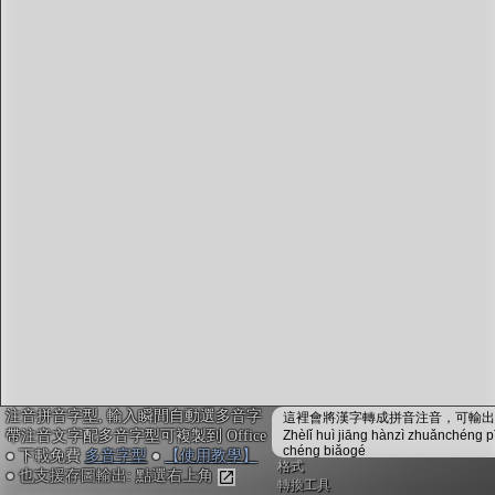
字型下載
排版格式匯出
國語課本生詞
中文檢定分級
兩岸發音差異
匯出表格
注音拼音字型, 輸入瞬間自動選多音字
這裡會將漢字轉成拼音注音，可輸出成
帶注音文字配多音字型可複製到 Office
Zhèlǐ huì jiāng hànzì zhuǎnchéng p
chéng biǎogé
● 下載免費
多音字型
●
【使用教學】
格式
● 也支援存圖輸出: 點選右上角
轉換工具