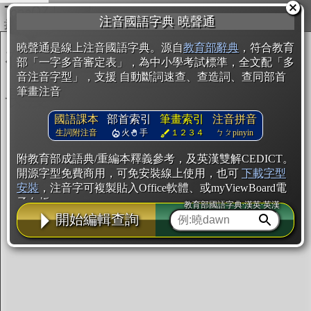
複製
注音國語字典 曉聲通
開始編輯
曉聲通是線上注音國語字典。源自
教育部辭典
，符合教育
部「一字多音審定表」，為中小學考試標準，全文配「多
音注音字型」，支援 自動斷詞速查、查造詞、查同部首
筆畫注音
國語課本
部首索引
筆畫索引
注音拼音
生詞附注音
火
手
１２３４
ㄅㄆpinyin
附教育部成語典/重編本釋義參考，及英漢雙解CEDICT。
開源字型免費商用，可免安裝線上使用，也可
下載字型
安裝
，注音字可複製貼入Office軟體、或myViewBoard電
子白板。
教育部國語字典·漢英·英漢
開始編輯查詢
辭典使用方法
注音IVS字型編輯器