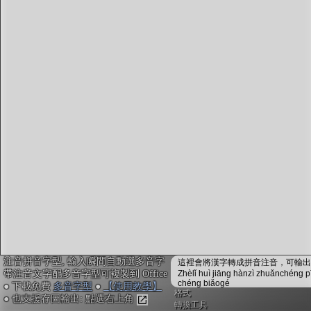
字型下載
排版格式匯出
國語課本生詞
中文檢定分級
兩岸發音差異
匯出表格
注音拼音字型, 輸入瞬間自動選多音字
這裡會將漢字轉成拼音注音，可輸出成
帶注音文字配多音字型可複製到 Office
Zhèlǐ huì jiāng hànzì zhuǎnchéng p
chéng biǎogé
● 下載免費
多音字型
●
【使用教學】
格式
● 也支援存圖輸出: 點選右上角
轉換工具