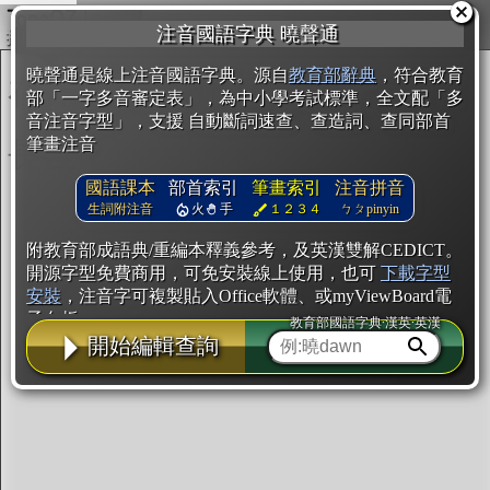
複製
注音國語字典 曉聲通
開始編輯
曉聲通是線上注音國語字典。源自
教育部辭典
，符合教育
部「一字多音審定表」，為中小學考試標準，全文配「多
音注音字型」，支援 自動斷詞速查、查造詞、查同部首
筆畫注音
國語課本
部首索引
筆畫索引
注音拼音
生詞附注音
火
手
１２３４
ㄅㄆpinyin
附教育部成語典/重編本釋義參考，及英漢雙解CEDICT。
開源字型免費商用，可免安裝線上使用，也可
下載字型
安裝
，注音字可複製貼入Office軟體、或myViewBoard電
子白板。
教育部國語字典·漢英·英漢
開始編輯查詢
辭典使用方法
注音IVS字型編輯器