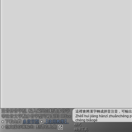
字型下載
排版格式匯出
國語課本生詞
中文檢定分級
兩岸發音差異
匯出表格
注音拼音字型, 輸入瞬間自動選多音字
這裡會將漢字轉成拼音注音，可輸出成
帶注音文字配多音字型可複製到 Office
Zhèlǐ huì jiāng hànzì zhuǎnchéng p
chéng biǎogé
● 下載免費
多音字型
●
【使用教學】
格式
● 也支援存圖輸出: 點選右上角
轉換工具