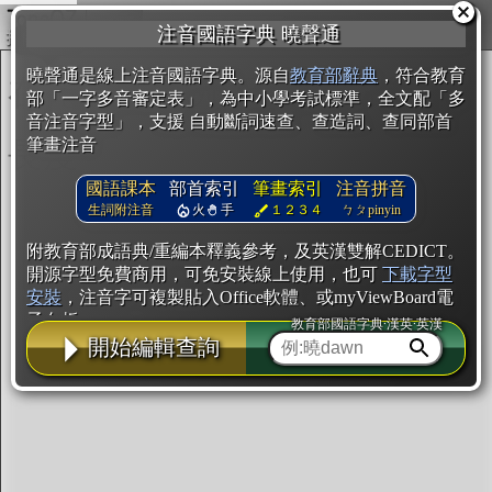
複製
注音國語字典 曉聲通
開始編輯
曉聲通是線上注音國語字典。源自
教育部辭典
，符合教育
部「一字多音審定表」，為中小學考試標準，全文配「多
音注音字型」，支援 自動斷詞速查、查造詞、查同部首
筆畫注音
國語課本
部首索引
筆畫索引
注音拼音
生詞附注音
火
手
１２３４
ㄅㄆpinyin
附教育部成語典/重編本釋義參考，及英漢雙解CEDICT。
開源字型免費商用，可免安裝線上使用，也可
下載字型
安裝
，注音字可複製貼入Office軟體、或myViewBoard電
子白板。
教育部國語字典·漢英·英漢
開始編輯查詢
辭典使用方法
注音IVS字型編輯器