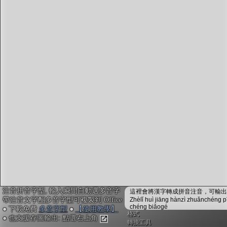
字型下載
排版格式匯出
國語課本生詞
中文檢定分級
兩岸發音差異
匯出表格
注音拼音字型, 輸入瞬間自動選多音字
這裡會將漢字轉成拼音注音，可輸出成
帶注音文字配多音字型可複製到 Office
Zhèlǐ huì jiāng hànzì zhuǎnchéng p
chéng biǎogé
● 下載免費
多音字型
●
【使用教學】
格式
● 也支援存圖輸出: 點選右上角
轉換工具