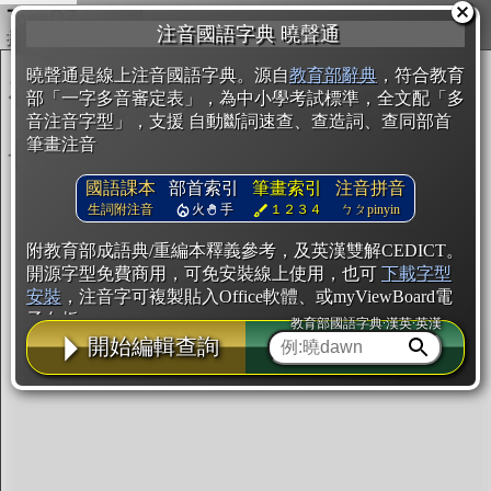
複製
注音國語字典 曉聲通
開始編輯
曉聲通是線上注音國語字典。源自
教育部辭典
，符合教育
部「一字多音審定表」，為中小學考試標準，全文配「多
音注音字型」，支援 自動斷詞速查、查造詞、查同部首
筆畫注音
國語課本
部首索引
筆畫索引
注音拼音
生詞附注音
火
手
１２３４
ㄅㄆpinyin
附教育部成語典/重編本釋義參考，及英漢雙解CEDICT。
開源字型免費商用，可免安裝線上使用，也可
下載字型
安裝
，注音字可複製貼入Office軟體、或myViewBoard電
子白板。
教育部國語字典·漢英·英漢
開始編輯查詢
辭典使用方法
注音IVS字型編輯器