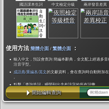
國語課本生詞
中文檢定分級
兩岸發音差異
使用方法
：
簡體介面
/
繁體介面
輸入中文，預設會查詢 簡編本辭典，全文配上經過多音
注音字型。
成語典
/
重編本
/
英文
的文獻資料，會在查詢時自動附加在
。
點擊「查詢造詞」瞬間列出含有該字的所有詞彙。
開始編輯查詢
點「部首」瞬間列出所有「同部首字」。也支援查詢「
辭典解釋的全文都經過自動斷詞，點擊便可瞬間「連續
用手動重複輸入。