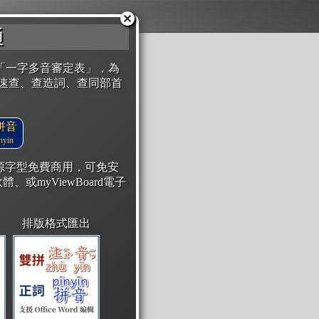
通
「一字多音審定表」，為
速查、查造詞、查同部首
拼音
yin
開源字型免費商用，可免安
體、或myViewBoard電子
排版格式匯出