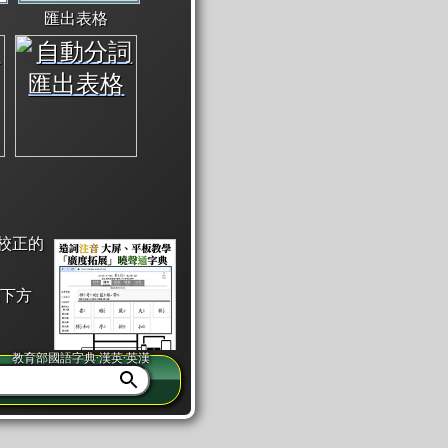
匯出表格
校正的
下方
教育部國語字典·漢英·英漢
同注音」或「同筆畫」。
查詢」此字詞的解釋，不