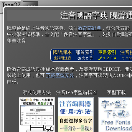
複製
注音國語字典 曉聲
曉聲通是線上注音國語字典。源自
教育部辭典
，符合教育部
中小學考試標準，全文配「多音注音字型」，支援 自動斷詞
筆畫注音
國語課本
部首索引
筆畫索引
注音
生詞附注音
火
手
１２３４
ㄅㄆpin
附教育部成語典/重編本釋義參考，及英漢雙解CEDICT。
裝線上使用，也可
下載字型安裝
，注音字可複製貼入Office軟
白板。
辭典使用方法
注音IVS字型編輯器
字型下載