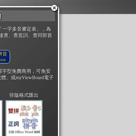
通
「一字多音審定表」，為
速查、查造詞、查同部首
拼音
yin
開源字型免費商用，可免安
體、或myViewBoard電子
排版格式匯出