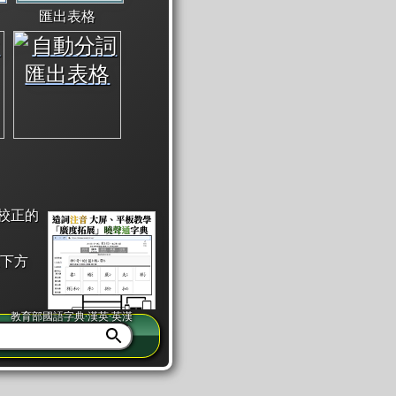
匯出表格
校正的
下方
教育部國語字典·漢英·英漢
同注音」或「同筆畫」。
查詢」此字詞的解釋，不