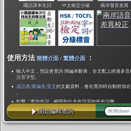
國語課本生詞
中文檢定分級
兩岸發音差異
使用方法
：
簡體介面
/
繁體介面
輸入中文，預設會查詢 簡編本辭典，全文配上經過多音
注音字型。
成語典
/
重編本
/
英文
的文獻資料，會在查詢時自動附加在
。
點擊「查詢造詞」瞬間列出含有該字的所有詞彙。
開始編輯查詢
點「部首」瞬間列出所有「同部首字」。也支援查詢「
辭典解釋的全文都經過自動斷詞，點擊便可瞬間「連續
用手動重複輸入。