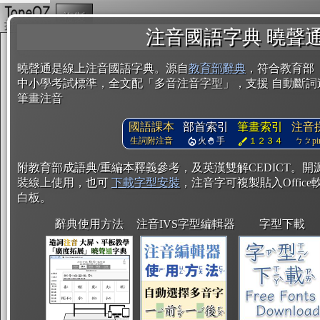
複製
注音國語字典 曉聲
曉聲通是線上注音國語字典。源自
教育部辭典
，符合教育部
中小學考試標準，全文配「多音注音字型」，支援 自動斷詞
筆畫注音
國語課本
部首索引
筆畫索引
注音
生詞附注音
火
手
１２３４
ㄅㄆpin
附教育部成語典/重編本釋義參考，及英漢雙解CEDICT。
裝線上使用，也可
下載字型安裝
，注音字可複製貼入Office軟
白板。
辭典使用方法
注音IVS字型編輯器
字型下載