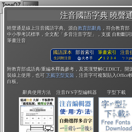
複製
注音國語字典 曉聲
曉聲通是線上注音國語字典。源自
教育部辭典
，符合教育部
中小學考試標準，全文配「多音注音字型」，支援 自動斷詞
筆畫注音
國語課本
部首索引
筆畫索引
注音
生詞附注音
火
手
１２３４
ㄅㄆpin
附教育部成語典/重編本釋義參考，及英漢雙解CEDICT。
裝線上使用，也可
下載字型安裝
，注音字可複製貼入Office軟
白板。
辭典使用方法
注音IVS字型編輯器
字型下載