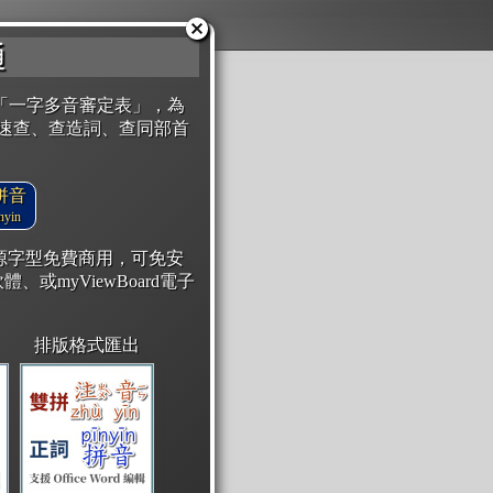
通
「一字多音審定表」，為
速查、查造詞、查同部首
拼音
yin
開源字型免費商用，可免安
體、或myViewBoard電子
排版格式匯出