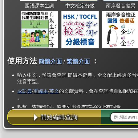
國語課本生詞
中文檢定分級
兩岸發音差異
使用方法
：
簡體介面
/
繁體介面
輸入中文，預設會查詢 簡編本辭典，全文配上經過多音
注音字型。
成語典
/
重編本
/
英文
的文獻資料，會在查詢時自動附加在
。
點擊「查詢造詞」瞬間列出含有該字的所有詞彙。
開始編輯查詢
點「部首」瞬間列出所有「同部首字」。也支援查詢「
辭典解釋的全文都經過自動斷詞，點擊便可瞬間「連續
用手動重複輸入。