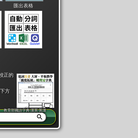
匯出表格
校正的
下方
教育部國語字典·漢英·英漢
同注音」或「同筆畫」。
查詢」此字詞的解釋，不