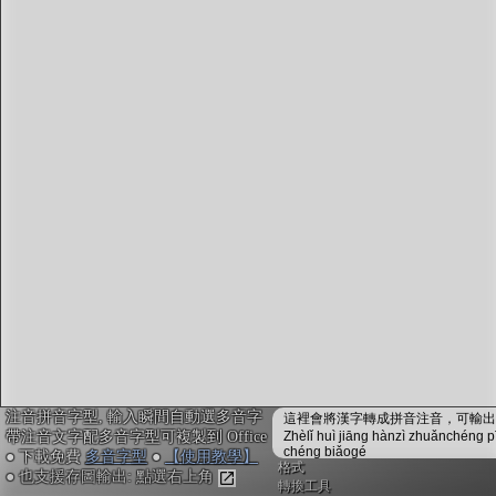
字型下載
排版格式匯出
國語課本生詞
中文檢定分級
兩岸發音差異
匯出表格
注音拼音字型, 輸入瞬間自動選多音字
這裡會將漢字轉成拼音注音，可輸出成
帶注音文字配多音字型可複製到 Office
Zhèlǐ huì jiāng hànzì zhuǎnchéng p
chéng biǎogé
● 下載免費
多音字型
●
【使用教學】
格式
● 也支援存圖輸出: 點選右上角
轉換工具