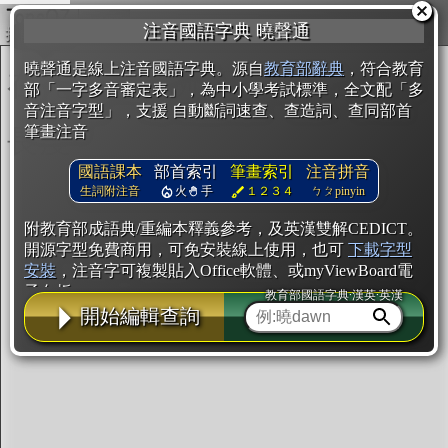
複製
注音國語字典 曉聲通
開始編輯
曉聲通是線上注音國語字典。源自
教育部辭典
，符合教育
部「一字多音審定表」，為中小學考試標準，全文配「多
音注音字型」，支援 自動斷詞速查、查造詞、查同部首
筆畫注音
國語課本
部首索引
筆畫索引
注音拼音
生詞附注音
火
手
１２３４
ㄅㄆpinyin
附教育部成語典/重編本釋義參考，及英漢雙解CEDICT。
開源字型免費商用，可免安裝線上使用，也可
下載字型
安裝
，注音字可複製貼入Office軟體、或myViewBoard電
子白板。
教育部國語字典·漢英·英漢
開始編輯查詢
辭典使用方法
注音IVS字型編輯器