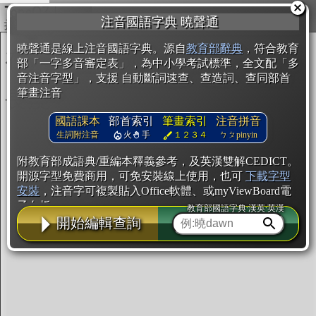
複製
注音國語字典 曉聲通
開始編輯
曉聲通是線上注音國語字典。源自
教育部辭典
，符合教育
部「一字多音審定表」，為中小學考試標準，全文配「多
音注音字型」，支援 自動斷詞速查、查造詞、查同部首
筆畫注音
國語課本
部首索引
筆畫索引
注音拼音
生詞附注音
火
手
１２３４
ㄅㄆpinyin
附教育部成語典/重編本釋義參考，及英漢雙解CEDICT。
開源字型免費商用，可免安裝線上使用，也可
下載字型
安裝
，注音字可複製貼入Office軟體、或myViewBoard電
子白板。
教育部國語字典·漢英·英漢
開始編輯查詢
辭典使用方法
注音IVS字型編輯器