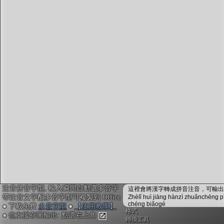
字型下載
排版格式匯出
國語課本生詞
中文檢定分級
兩岸發音差異
匯出表格
注音拼音字型, 輸入瞬間自動選多音字
這裡會將漢字轉成拼音注音，可輸出成
帶注音文字配多音字型可複製到 Office
Zhèlǐ huì jiāng hànzì zhuǎnchéng p
chéng biǎogé
● 下載免費
多音字型
●
【使用教學】
格式
● 也支援存圖輸出: 點選右上角
轉換工具