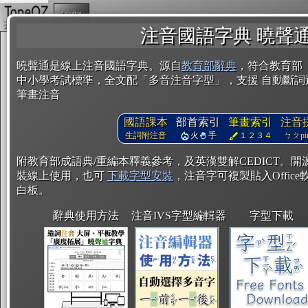
複製
注音國語字典 曉聲
曉聲通是線上注音國語字典。源自
教育部辭典
，符合教育部
中小學考試標準，全文配「多音注音字型」，支援 自動斷詞
筆畫注音
國語課本
部首索引
筆畫索引
注音
生詞附注音
火
手
１２３４
ㄅㄆpin
附教育部成語典/重編本釋義參考，及英漢雙解CEDICT。
裝線上使用，也可
下載字型安裝
，注音字可複製貼入Office軟
白板。
辭典使用方法
注音IVS字型編輯器
字型下載