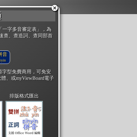
通
「一字多音審定表」，為
速查、查造詞、查同部首
拼音
yin
開源字型免費商用，可免安
體、或myViewBoard電子
排版格式匯出