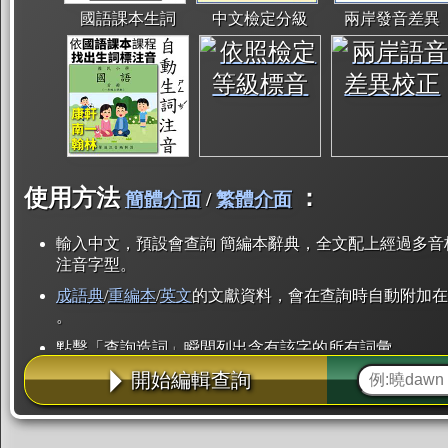
國語課本生詞
中文檢定分級
兩岸發音差異
使用方法
：
簡體介面
/
繁體介面
輸入中文，預設會查詢 簡編本辭典，全文配上經過多音
注音字型。
成語典
/
重編本
/
英文
的文獻資料，會在查詢時自動附加在
。
點擊「查詢造詞」瞬間列出含有該字的所有詞彙。
開始編輯查詢
點「部首」瞬間列出所有「同部首字」。也支援查詢「
辭典解釋的全文都經過自動斷詞，點擊便可瞬間「連續
用手動重複輸入。