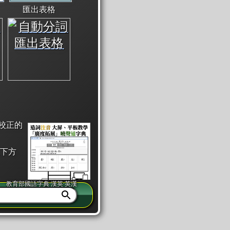
匯出表格
校正的
下方
教育部國語字典·漢英·英漢
同注音」或「同筆畫」。
查詢」此字詞的解釋，不